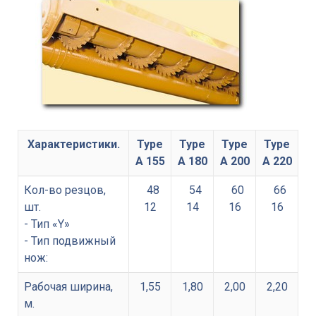
Характеристики.
Type
Type
Type
Type
A 155
A 180
A 200
A 220
Кол-во резцов,
48
54
60
66
шт.
12
14
16
16
- Тип «Y»
- Тип подвижный
нож:
Рабочая ширина,
1,55
1,80
2,00
2,20
м.