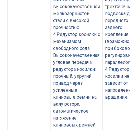
высококачественной
трехточечн
мелкозернистой
подвеска д
стали с высокой
переднего 
прочностью.
заднего
4.Редуктор косилки с
крепления
механизмом
(возможно
свободного хода.
при боков
Высококачественная
регулиров
угловая передача
параллелог
редуктора косилки:
4.Редуктор
прочный, упругий
косилки не
привод через
зависит от
усиленные
направлен
клиновые ремни на
вращения.
валу ротора,
автоматическое
натяжение
клиновоых ремней.