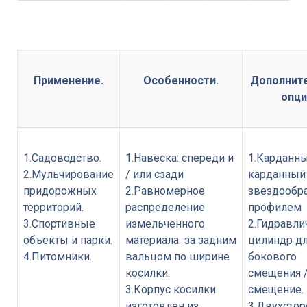
Применение.
Особенности.
Дополнит
опци
1.Садоводство.
1.Навеска: спереди и
1.Карданны
2.Мульчирование
/ или сзади
карданный 
придорожных
2.Равномерное
звездообр
территорий.
распределение
профилем
3.Спортивные
измельченного
2.Гидравли
объекты и парки.
материала за задним
цилиндр д
4.Питомники.
вальцом по ширине
бокового
косилки.
смещения /
3.Корпус косилки
смещение.
изготовлен из
3.Двухстор