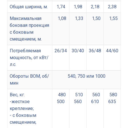
Общая ширина, м.
1,74
1,98
2,18
2,38
Максимальная
1,08
1,33
1,50
1,55
боковая проекция
с боковым
смещением, м.
Потребляемая
26/34
30/40
36/48
44/60
мощность, от кВт/
л.с.
Обороты ВОМ, об/
540, 750 или 1000
мин
Вес, кг.
480
510
560
580
-жесткое
500
560
610
635
крепление;
- с боковым
смещением,